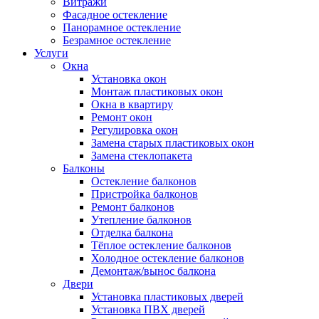
Витражи
Фасадное остекление
Панорамное остекление
Безрамное остекление
Услуги
Окна
Установка окон
Монтаж пластиковых окон
Окна в квартиру
Ремонт окон
Регулировка окон
Замена старых пластиковых окон
Замена стеклопакета
Балконы
Остекление балконов
Пристройка балконов
Ремонт балконов
Утепление балконов
Отделка балкона
Тёплое остекление балконов
Холодное остекление балконов
Демонтаж/вынос балкона
Двери
Установка пластиковых дверей
Установка ПВХ дверей