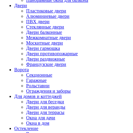
Панорамные окна для балкона
Двери
Пластиковые двери
Алюминиевые двери
ПВХ двери
Стеклянные двери
Двери балконные
Межкомнатные двери
Москитные двери
Двери гармошка
Двери противопожарные
Двери раздвижные
Французские двери
Ворота
Секционные
Гаражные
Рольставни
Ограждения и заборы
Для домов и коттеджей
Двери для беседки
Двери для веранды
Двери для террасы
Окна для дачи
Окна в дом
Остекление