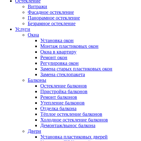
Остекление
Витражи
Фасадное остекление
Панорамное остекление
Безрамное остекление
Услуги
Окна
Установка окон
Монтаж пластиковых окон
Окна в квартиру
Ремонт окон
Регулировка окон
Замена старых пластиковых окон
Замена стеклопакета
Балконы
Остекление балконов
Пристройка балконов
Ремонт балконов
Утепление балконов
Отделка балкона
Тёплое остекление балконов
Холодное остекление балконов
Демонтаж/вынос балкона
Двери
Установка пластиковых дверей