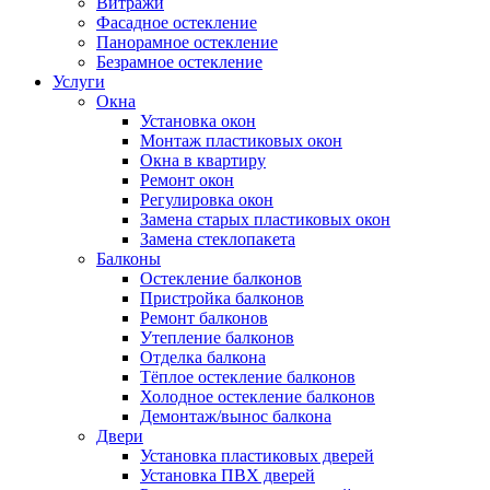
Витражи
Фасадное остекление
Панорамное остекление
Безрамное остекление
Услуги
Окна
Установка окон
Монтаж пластиковых окон
Окна в квартиру
Ремонт окон
Регулировка окон
Замена старых пластиковых окон
Замена стеклопакета
Балконы
Остекление балконов
Пристройка балконов
Ремонт балконов
Утепление балконов
Отделка балкона
Тёплое остекление балконов
Холодное остекление балконов
Демонтаж/вынос балкона
Двери
Установка пластиковых дверей
Установка ПВХ дверей