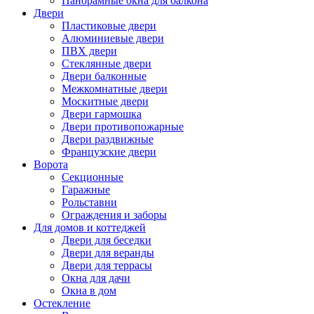
Панорамные окна для балкона
Двери
Пластиковые двери
Алюминиевые двери
ПВХ двери
Стеклянные двери
Двери балконные
Межкомнатные двери
Москитные двери
Двери гармошка
Двери противопожарные
Двери раздвижные
Французские двери
Ворота
Секционные
Гаражные
Рольставни
Ограждения и заборы
Для домов и коттеджей
Двери для беседки
Двери для веранды
Двери для террасы
Окна для дачи
Окна в дом
Остекление