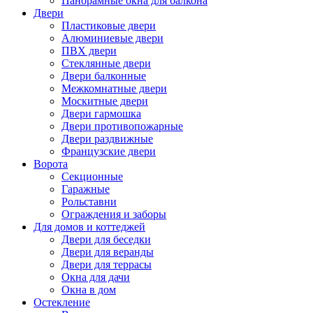
Панорамные окна для балкона
Двери
Пластиковые двери
Алюминиевые двери
ПВХ двери
Стеклянные двери
Двери балконные
Межкомнатные двери
Москитные двери
Двери гармошка
Двери противопожарные
Двери раздвижные
Французские двери
Ворота
Секционные
Гаражные
Рольставни
Ограждения и заборы
Для домов и коттеджей
Двери для беседки
Двери для веранды
Двери для террасы
Окна для дачи
Окна в дом
Остекление