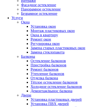
Витражи
Фасадное остекление
Панорамное остекление
Безрамное остекление
Услуги
Окна
Установка окон
Монтаж пластиковых окон
Окна в квартиру
Ремонт окон
Регулировка окон
Замена старых пластиковых окон
Замена стеклопакета
Балконы
Остекление балконов
Пристройка балконов
Ремонт балконов
Утепление балконов
Отделка балкона
Тёплое остекление балконов
Холодное остекление балконов
Демонтаж/вынос балкона
Двери
Установка пластиковых дверей
Установка ПВХ дверей