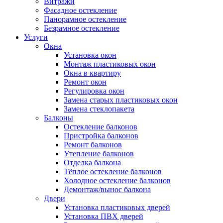
Витражи
Фасадное остекление
Панорамное остекление
Безрамное остекление
Услуги
Окна
Установка окон
Монтаж пластиковых окон
Окна в квартиру
Ремонт окон
Регулировка окон
Замена старых пластиковых окон
Замена стеклопакета
Балконы
Остекление балконов
Пристройка балконов
Ремонт балконов
Утепление балконов
Отделка балкона
Тёплое остекление балконов
Холодное остекление балконов
Демонтаж/вынос балкона
Двери
Установка пластиковых дверей
Установка ПВХ дверей