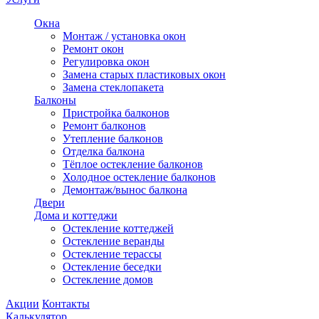
Окна
Монтаж / установка окон
Ремонт окон
Регулировка окон
Замена старых пластиковых окон
Замена стеклопакета
Балконы
Пристройка балконов
Ремонт балконов
Утепление балконов
Отделка балкона
Тёплое остекление балконов
Холодное остекление балконов
Демонтаж/вынос балкона
Двери
Дома и коттеджи
Остекление коттеджей
Остекление веранды
Остекление терассы
Остекление беседки
Остекление домов
Акции
Контакты
Калькулятор