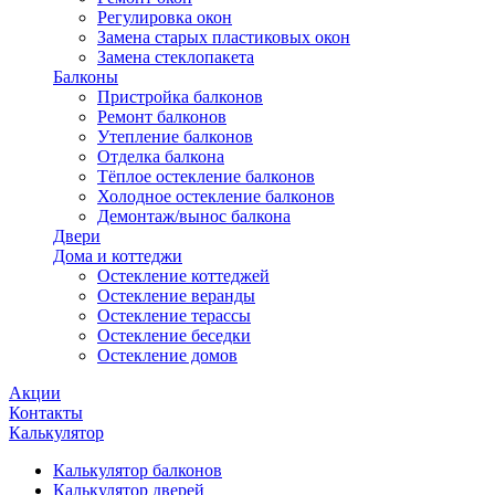
Регулировка окон
Замена старых пластиковых окон
Замена стеклопакета
Балконы
Пристройка балконов
Ремонт балконов
Утепление балконов
Отделка балкона
Тёплое остекление балконов
Холодное остекление балконов
Демонтаж/вынос балкона
Двери
Дома и коттеджи
Остекление коттеджей
Остекление веранды
Остекление терассы
Остекление беседки
Остекление домов
Акции
Контакты
Калькулятор
Калькулятор балконов
Калькулятор дверей