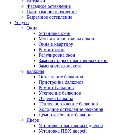
Витражи
Фасадное остекление
Панорамное остекление
Безрамное остекление
Услуги
Окна
Установка окон
Монтаж пластиковых окон
Окна в квартиру
Ремонт окон
Регулировка окон
Замена старых пластиковых окон
Замена стеклопакета
Балконы
Остекление балконов
Пристройка балконов
Ремонт балконов
Утепление балконов
Отделка балкона
Тёплое остекление балконов
Холодное остекление балконов
Демонтаж/вынос балкона
Двери
Установка пластиковых дверей
Установка ПВХ дверей