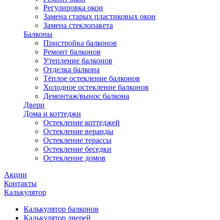
Регулировка окон
Замена старых пластиковых окон
Замена стеклопакета
Балконы
Пристройка балконов
Ремонт балконов
Утепление балконов
Отделка балкона
Тёплое остекление балконов
Холодное остекление балконов
Демонтаж/вынос балкона
Двери
Дома и коттеджи
Остекление коттеджей
Остекление веранды
Остекление терассы
Остекление беседки
Остекление домов
Акции
Контакты
Калькулятор
Калькулятор балконов
Калькулятор дверей