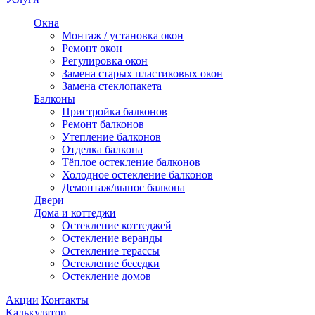
Окна
Монтаж / установка окон
Ремонт окон
Регулировка окон
Замена старых пластиковых окон
Замена стеклопакета
Балконы
Пристройка балконов
Ремонт балконов
Утепление балконов
Отделка балкона
Тёплое остекление балконов
Холодное остекление балконов
Демонтаж/вынос балкона
Двери
Дома и коттеджи
Остекление коттеджей
Остекление веранды
Остекление терассы
Остекление беседки
Остекление домов
Акции
Контакты
Калькулятор