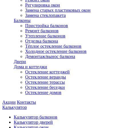
Регулировка окон
Замена старых пластиковых окон
Замена стеклопакета
Балконы
Пристройка балконов
Ремонт балконов
Утепление балконов
Отделка балкона
Тёплое остекление балконов
Холодное остекление балконов
Демонтаж/вынос балкона
Двери
Дома и коттеджи
Остекление коттеджей
Остекление веранды
Остекление терассы
Остекление беседки
Остекление домов
Акции
Контакты
Калькулятор
Калькулятор балконов
Калькулятор дверей
Калькулятор окон