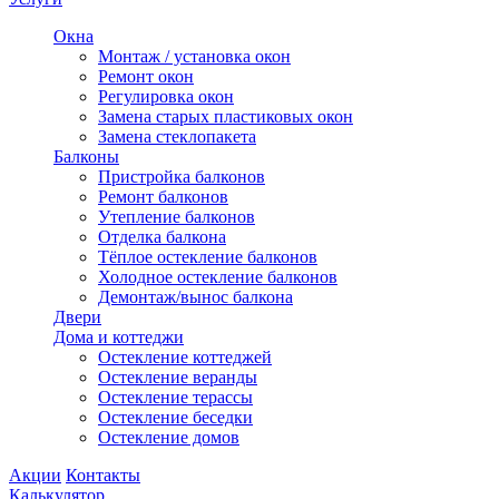
Окна
Монтаж / установка окон
Ремонт окон
Регулировка окон
Замена старых пластиковых окон
Замена стеклопакета
Балконы
Пристройка балконов
Ремонт балконов
Утепление балконов
Отделка балкона
Тёплое остекление балконов
Холодное остекление балконов
Демонтаж/вынос балкона
Двери
Дома и коттеджи
Остекление коттеджей
Остекление веранды
Остекление терассы
Остекление беседки
Остекление домов
Акции
Контакты
Калькулятор