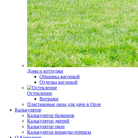
Дома и коттеджи
Обшивка вагонкой
Отделка вагонкой
Остекление
Витражи
Пластиковые окна для дачи в Орле
Калькулятор
Калькулятор балконов
Калькулятор дверей
Калькулятор окон
Калькулятор веранды-террасы
О Компании