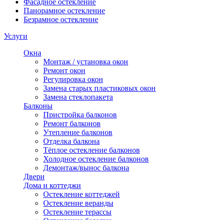
Фасадное остекление
Панорамное остекление
Безрамное остекление
Услуги
Окна
Монтаж / установка окон
Ремонт окон
Регулировка окон
Замена старых пластиковых окон
Замена стеклопакета
Балконы
Пристройка балконов
Ремонт балконов
Утепление балконов
Отделка балкона
Тёплое остекление балконов
Холодное остекление балконов
Демонтаж/вынос балкона
Двери
Дома и коттеджи
Остекление коттеджей
Остекление веранды
Остекление терассы