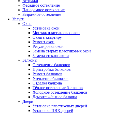
Витражи
Фасадное остекление
Панорамное остекление
Безрамное остекление
Услуги
Окна
Установка окон
Монтаж пластиковых окон
Окна в квартиру
Ремонт окон
Регулировка окон
Замена старых пластиковых окон
Замена стеклопакета
Балконы
Остекление балконов
Пристройка балконов
Ремонт балконов
Утепление балконов
Отделка балкона
Тёплое остекление балконов
Холодное остекление балконов
Демонтаж/вынос балкона
Двери
Установка пластиковых дверей
Установка ПВХ дверей