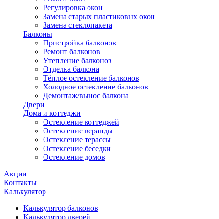
Регулировка окон
Замена старых пластиковых окон
Замена стеклопакета
Балконы
Пристройка балконов
Ремонт балконов
Утепление балконов
Отделка балкона
Тёплое остекление балконов
Холодное остекление балконов
Демонтаж/вынос балкона
Двери
Дома и коттеджи
Остекление коттеджей
Остекление веранды
Остекление терассы
Остекление беседки
Остекление домов
Акции
Контакты
Калькулятор
Калькулятор балконов
Калькулятор дверей