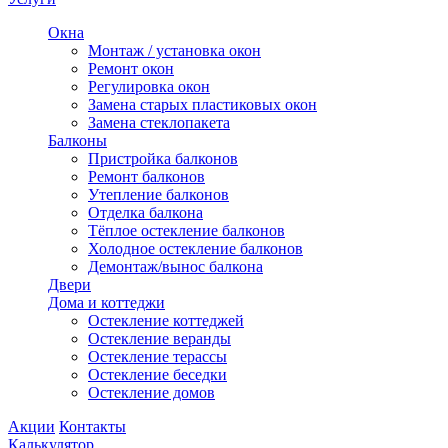
Окна
Монтаж / установка окон
Ремонт окон
Регулировка окон
Замена старых пластиковых окон
Замена стеклопакета
Балконы
Пристройка балконов
Ремонт балконов
Утепление балконов
Отделка балкона
Тёплое остекление балконов
Холодное остекление балконов
Демонтаж/вынос балкона
Двери
Дома и коттеджи
Остекление коттеджей
Остекление веранды
Остекление терассы
Остекление беседки
Остекление домов
Акции
Контакты
Калькулятор