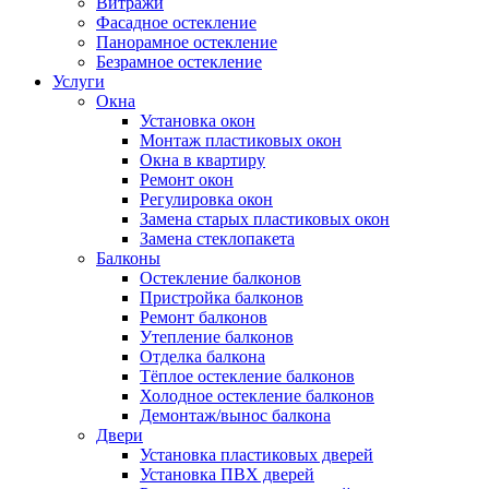
Витражи
Фасадное остекление
Панорамное остекление
Безрамное остекление
Услуги
Окна
Установка окон
Монтаж пластиковых окон
Окна в квартиру
Ремонт окон
Регулировка окон
Замена старых пластиковых окон
Замена стеклопакета
Балконы
Остекление балконов
Пристройка балконов
Ремонт балконов
Утепление балконов
Отделка балкона
Тёплое остекление балконов
Холодное остекление балконов
Демонтаж/вынос балкона
Двери
Установка пластиковых дверей
Установка ПВХ дверей