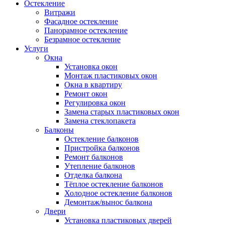
Остекление
Витражи
Фасадное остекление
Панорамное остекление
Безрамное остекление
Услуги
Окна
Установка окон
Монтаж пластиковых окон
Окна в квартиру
Ремонт окон
Регулировка окон
Замена старых пластиковых окон
Замена стеклопакета
Балконы
Остекление балконов
Пристройка балконов
Ремонт балконов
Утепление балконов
Отделка балкона
Тёплое остекление балконов
Холодное остекление балконов
Демонтаж/вынос балкона
Двери
Установка пластиковых дверей