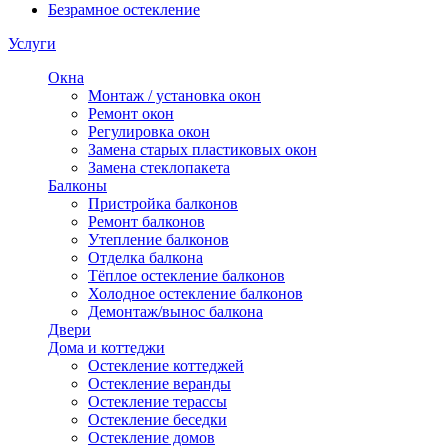
Безрамное остекление
Услуги
Окна
Монтаж / установка окон
Ремонт окон
Регулировка окон
Замена старых пластиковых окон
Замена стеклопакета
Балконы
Пристройка балконов
Ремонт балконов
Утепление балконов
Отделка балкона
Тёплое остекление балконов
Холодное остекление балконов
Демонтаж/вынос балкона
Двери
Дома и коттеджи
Остекление коттеджей
Остекление веранды
Остекление терассы
Остекление беседки
Остекление домов